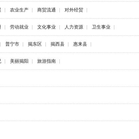
展
|
农业生产
|
商贸流通
|
对外经贸
|
研
|
劳动就业
|
文化事业
|
人力资源
|
卫生事业
|
|
普宁市
|
揭东区
|
揭西县
|
惠来县
|
况
|
美丽揭阳
|
旅游指南
|