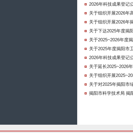
2026年科技成果登记
关于组织开展2026
关于组织开展2026
关于下达2025年度
关于2025~2026
关于2025年度揭阳
2026年科技成果登记
关于延长2025~20
关于组织开展2025~
关于对2025年揭阳
揭阳市科学技术局 揭