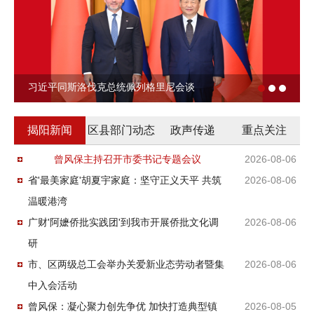
习近平同斯洛伐克总统佩列格里尼会谈
揭阳新闻
区县部门动态
政声传递
重点关注
曾风保主持召开市委书记专题会议
2026-08-06
省'最美家庭'胡夏宇家庭：坚守正义天平 共筑
2026-08-06
温暖港湾
广财'阿嬷侨批实践团'到我市开展侨批文化调
2026-08-06
研
市、区两级总工会举办关爱新业态劳动者暨集
2026-08-06
中入会活动
曾风保：凝心聚力创先争优 加快打造典型镇
2026-08-05