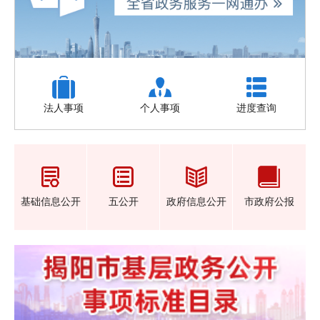
09
中央第四生态环境保护督察组督察广东省动员会在广..
26-05
29
中国残疾人联合会全国盲人医疗按摩人员考试委员会..
26-04
06
揭阳市供销合作联社2025年公共型农产品冷链物..
法人事项
个人事项
进度查询
26-08
17
中央层面整治形式主义为基层减负专项工作机制办公..
26-07
14
广东省深圳市中级人民法院关于开展“文燊威”案退..
基础信息公开
五公开
政府信息公开
市政府公报
26-07