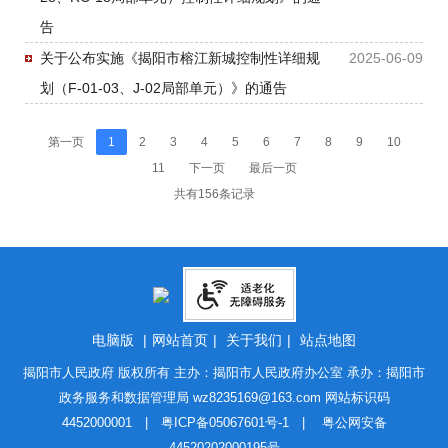
告
关于公布实施《揭阳市榕江新城控制性详细规
2025-06-09
划（F-01-03、J-02局部单元）》的通告
第一页
1
2
3
4
5
6
7
8
9
10
11
下一页
最后一页
共有156条记录
电脑版
|
网站首页
|
关于我们
|
站点地图
揭阳市人民政府 版权所有 主办：揭阳市人民政府办公室 承办：揭阳市
政务服务和数据管理局
wz8235169@163.com
网站标识码
4452000001 |
粤ICP备05067601号-1
|
粤公网安备
44520202000195号