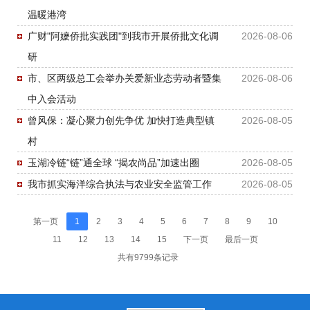
温暖港湾
广财"阿嬷侨批实践团"到我市开展侨批文化调
2026-08-06
研
市、区两级总工会举办关爱新业态劳动者暨集
2026-08-06
中入会活动
曾风保：凝心聚力创先争优 加快打造典型镇
2026-08-05
村
玉湖冷链“链”通全球 “揭农尚品”加速出圈
2026-08-05
我市抓实海洋综合执法与农业安全监管工作
2026-08-05
第一页
1
2
3
4
5
6
7
8
9
10
11
12
13
14
15
下一页
最后一页
共有9799条记录