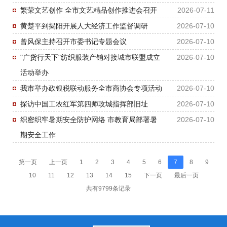
繁荣文艺创作 全市文艺精品创作推进会召开
2026-07-11
黄楚平到揭阳开展人大经济工作监督调研
2026-07-10
曾风保主持召开市委书记专题会议
2026-07-10
"广货行天下"纺织服装产销对接城市联盟成立
2026-07-10
活动举办
我市举办政银税联动服务全市商协会专项活动
2026-07-10
探访中国工农红军第四师攻城指挥部旧址
2026-07-10
织密织牢暑期安全防护网络 市教育局部署暑
2026-07-10
期安全工作
第一页
上一页
1
2
3
4
5
6
7
8
9
10
11
12
13
14
15
下一页
最后一页
共有9799条记录