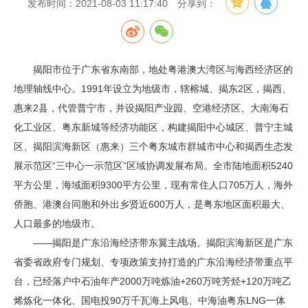
发布时间：2021-08-03 11:17:40
分享到：
揭阳市位于广东省东南部，地处粤港澳大湾区与海西经济区的
地理轴线中心。1991年设立为地级市，辖榕城、揭东2区，揭西、
惠来2县，代管普宁市，并设揭阳产业园、空港经济区、大南海石
化工业区、粤东新城等经济功能区，构建揭阳中心城区、普宁主城
区、揭阳滨海新区（惠来）三个粤东城市群城市中心和揭西生态发
展示范区“三中心一示范区”区域协调发展布局。全市陆地面积5240
平方公里，海域面积9300平方公里，现有常住人口705万人，海外
侨胞、港澳台同胞和外出乡贤近600万人，是粤东地区面积最大、
人口最多的地级市。
——揭阳是广东沿海经济带东翼主战场。揭阳滨海新区是广东
省委省政府专门规划、专项政策支持打造的广东沿海经济带重点平
台，已经落户中石油年产2000万吨炼油+260万吨芳烃+120万吨乙
烯炼化一体化、国电投90万千瓦海上风电、中海油粤东LNG一体