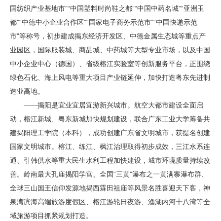
国纺织产业基地市”“中国塑料时尚鞋之都”“中国中药名城”“亚洲玉
都”“中德中小企业合作区”“国家电子商务示范市”“中国快递示范
市”等称号，初步建成揭东经济开发区、中德金属生态城等重点产
业园区，国际服装城、商品城、中药城等大型专业市场，以及中国
中小企业中心（德国）、省级榕江实验室等创新服务平台，正围绕
绿色石化、海上风电等重大项目产业链延伸，加快打造粤东先进制
造业高地。
——揭阳是宜业宜居宜游新兴城市。航空大都市建设全面启
动，榕江新城、粤东新城加快规划建设，联合广东工业大学筹备共
建揭阳理工学院（本科），成功创建广东省文明城市，获提名创建
国家文明城市。榕江、练江、枫江治理取得初步成效，三江水系连
通、引韩供水等重大民生水利工程加快建设，城市环境质量持续改
善。岭南最大孔庙揭阳学宫、全国“三黄”瀑布之一黄满寨瀑布群、
全球三山国王信仰发源地揭西霖田祖庙等风景名胜喜迎天下客，神
泉湾滨海高端旅游度假区、榕江游轮日夜游、渔湖内河十八湾等全
域旅游项目抓紧规划打造。