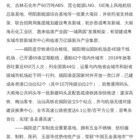
化、吉林石化年产60万吨ABS、昆仑能源LNG、GE海上风电机组
总装基地、明阳新能源综合基地等一批重大项目，并依托省支持政
策、联合招商局集团规划建设粤东新城，初步形成粤东新城、大南
海石化工业区、惠来临港产业园“一城两园”发展框架，有望建成粤
东城市群新城市中心和临港万亿级新兴产业集群。
——揭阳是空铁港综合枢纽。揭阳潮汕国际机场是4E级干线
机场，已开通69条定期航线，通航62个境内外城市，2018年旅客
吞吐量近650万人次，列全国第44位，运量与内地省会城市和副省
级城市机场处于同一行列。揭阳港是国家对外开放一类口岸，已建
成各类港口泊位52个（其中10万吨级泊位2个），前詹通用码头、
大南海公共码头等一批新建码头及配套疏港铁路加快推进；厦深高
铁、梅汕客专、汕汕高铁在揭阳设立5个站点，并与机场无缝对接
建设换乘中心。全市高速公路密度达6.1公里/百平方公里，居粤东
首位，实现“县县通高速”。
——揭阳是广东制造业重要基地。拥有五金不锈钢、纺织服
装、制鞋、医药、玉器等优势传统产业，荣获“中国五金基地市”“中