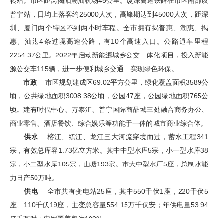
转站。市区距离揭阳潮汕机场45公里。厦深高速铁路在市区南部设
普宁站，日均上落客约25000人次，高峰期达到45000人次，距深
圳、厦门两个特区不到两小时车程。全市拥有揭普惠、潮惠、揭
惠、汕湛4条过境高速公路，有10个高速入口。公路通车里程
2254.37公里。2022年启动新能源城乡公交一体化项目，投入新能
源公交车115辆，进一步便利城乡交通，实现绿色环保。
市政
市区规划建成区69.02平方公里，绿化覆盖面积3589公
顷，公共绿地面积3008.38公顷，公园47座，公园绿地面积765公
顷。建有时代中心、万泰汇、普宁国际商品城三处融合商务办公、
商业零售、酒店餐饮、综合娱乐等功能于一体的城市商业综合体。
供水
榕江、练江、龙江三大河流穿境而过，蓄水工程341
宗，有效总库容1.73亿立方米。其中中型水库5宗，小一型水库38
宗，小二型水库105宗，山塘193宗。市大中型水厂5座，总制水能
力日产50万吨。
供电
全市共有变电站25座，其中550千伏1座，220千伏5
座、110千伏19座，主变总容量554.15万千伏安；年供电量53.94