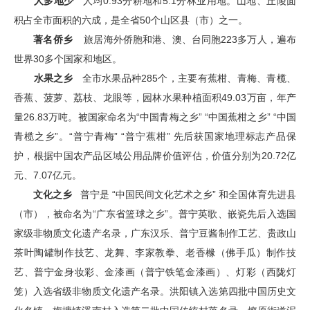
人多地少
人均0.93分耕地和5.1分林业用地。山地、丘陵面
积占全市面积的六成，是全省50个山区县（市）之一。
著名侨乡
旅居海外侨胞和港、澳、台同胞223多万人，遍布
世界30多个国家和地区。
水果之乡
全市水果品种285个，主要有蕉柑、青梅、青榄、
香蕉、菠萝、荔枝、龙眼等，园林水果种植面积49.03万亩，年产
量26.83万吨。被国家命名为“中国青梅之乡” “中国蕉柑之乡” “中国
青榄之乡”。“普宁青梅” “普宁蕉柑” 先后获国家地理标志产品保
护，根据中国农产品区域公用品牌价值评估，价值分别为20.72亿
元、7.07亿元。
文化之乡
普宁是 “中国民间文化艺术之乡” 和全国体育先进县
（市），被命名为“广东省篮球之乡”。普宁英歌、嵌瓷先后入选国
家级非物质文化遗产名录，广东汉乐、普宁豆酱制作工艺、贵政山
茶叶陶罐制作技艺、龙舞、李家教拳、老香橼（佛手瓜）制作技
艺、普宁金身妆彩、金漆画（普宁铁笔金漆画）、灯彩（西陇灯
笼）入选省级非物质文化遗产名录。洪阳镇入选第四批中国历史文