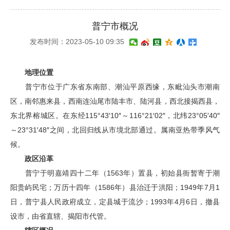
普宁市概况
发布时间：2023-05-10 09:35
地理位置
普宁市位于广东省东南部、潮汕平原西缘，东毗汕头市潮南
区，南邻惠来县，西南连汕尾市陆丰市、陆河县，西北接揭西县，
东北界榕城区。在东经115°43′10″～116°21′02″，北纬23°05′40″
～23°31′48″之间，北回归线从市境北部通过。属南亚热带季风气
候。
政区沿革
普宁于明嘉靖四十二年（1563年）置县，初始县衙暂寄于潮
阳贵屿民宅；万历十四年（1586年）县治迁于洪阳；1949年7月1
日，普宁县人民政府成立，定县城于流沙；1993年4月6日，撤县
设市，由省直辖、揭阳市代管。