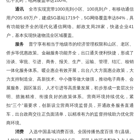
亿千瓦时；电网覆盖率达100%。
通讯
全市实现宽带1000兆到小区、100兆到户，有移动通信
用户205.69万户，建成5G基站1719个，5G网络覆盖率达84%，具
有功能较齐全的现代化通信网络。邮政支局28家，快递企业41
户，基本实现快递物流全区域覆盖。
服务
普宁享有相当于地级市的经济管理权限和山区、老区、
侨乡等优惠政策。金融服务功能齐全，出口通关便利快捷，形成了
洽谈、审批、引进、商务、报关、生产、运输、管理、结汇、核销
一体化服务体系。暖企惠企有效开展，出台八大方面惠企政策，大
力支持制造业、高新技术、中小微等做大做强，推动电子商务、会
展服务、园区落后、人才引进等高质量发展，初步形成一套层次分
明、措施精准、衔接良好的政策体系。营商环境持续优化，紧
扣“三个”最要求，创新设立营商环境监督员，开通政务服务直通
车，出台政商交往正负面清单，以精准有力的监督持续助力优化营
商环境。
消费
入选中国县域消费百强、全国传播热度百强 市(县级。