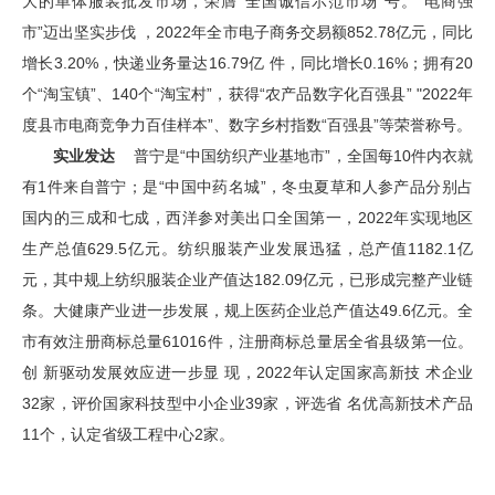
大的单体服装批发市场，荣膺“全国诚信示范市场”号。“电商强
市”迈出坚实步伐 ，2022年全市电子商务交易额852.78亿元，同比
增长3.20%，快递业务量达16.79亿 件，同比增长0.16%；拥有20
个“淘宝镇”、140个“淘宝村”，获得“农产品数字化百强县” "2022年
度县市电商竞争力百佳样本”、数字乡村指数“百强县”等荣誉称号。
实业发达
普宁是“中国纺织产业基地市”，全国每10件内衣就
有1件来自普宁；是“中国中药名城”，冬虫夏草和人参产品分别占
国内的三成和七成，西洋参对美出口全国第一，2022年实现地区
生产总值629.5亿元。纺织服装产业发展迅猛，总产值1182.1亿
元，其中规上纺织服装企业产值达182.09亿元，已形成完整产业链
条。大健康产业进一步发展，规上医药企业总产值达49.6亿元。全
市有效注册商标总量61016件，注册商标总量居全省县级第一位。
创 新驱动发展效应进一步显 现，2022年认定国家高新技 术企业
32家，评价国家科技型中小企业39家，评选省 名优高新技术产品
11个，认定省级工程中心2家。