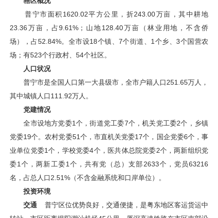
辖区概况
普宁市面积1620.02平方公里，折243.00万亩，其中耕地
23.36万亩，占9.61%；山地128.40万亩（林业用地，不含侨
场），占52.84%。
全市设18个镇、7个街道、1个乡、3个国营农
场；有523个行政村、54个社区。
人口状况
普宁市是全国人口第一大县级市，全市户籍人口251.65万人，
其中城镇人口111.92万人。
党建情况
全市设地方党委1个，街道党工委7个，机关党工委2个，乡镇
党委19个。农村党委51个，市直机关党委17个，国企党委6个，事
业单位党委1个，学校党委4个，医共体总院党委2个，两新组织党
委1个，两新工委1个，共有党（总）支部2633个，党员63216
名，占总人口2.51%（不含金融系统和口岸单位）。
投资环境
交通
普宁区位优势良好，交通便捷，是粤东地区客运货运中