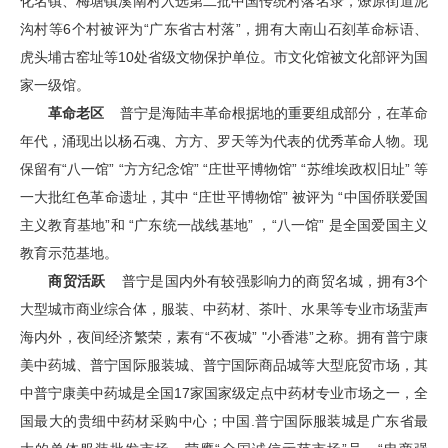
化名镇、梅塘镇溪南村入选第二批中国传统村落名录，燎原街道泥
沟村等6个村被评为“广东省古村落”，拥有大南山石刻革命标语、
虎头埔古窑址等10处省级文物保护单位。市文化馆被文化部评为国
家一级馆。
革命老区
普宁是海陆丰革命根据地的重要组成部分，在革命
年代，涌现出以杨石魂、方方、罗天等为代表的优秀革命人物。现
保留有“八一馆” “方方纪念馆” “庄世平博物馆” “苏维埃政权旧址” 等
一大批红色革命遗址，其中 “庄世平博物馆” 被评为 “中国侨联爱国
主义教育基地”和 “广东统一战线基地” ，“八一馆” 是全国爱国主义
教育示范基地。
商贸活跃
普宁是国内外有较强影响力的商贸名城，拥有3个
大型城市商业综合体，服装、中药材、茶叶、水果等专业市场蜚声
海内外，夜间经济繁荣，素有“不夜城” "小香港”之称。拥有普宁康
美中药城、普宁国际服装城、普宁国际商品城等大型庇贸市场，其
中普宁康美中药城是全国17家国家级定点中药材专业市场之一，全
国最大的贵细中药材采购中心；中国.普宁国际服装城是广东省最