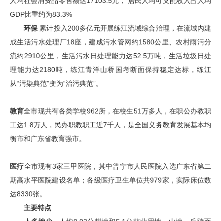
人均社会消费品零售额达17103.5元， 居民人均可支配收入占人均
GDP比重约为83.3%
环保
累计投入200多亿元开展练江流域综合治理，在流域内建
成生活污水处理厂18座，建成污水管网约1580公里、农村雨污分
流约2910公里，生活污水日处理能力达52.5万吨，生活垃圾日处
理能力达2180吨，练江青洋山桥国考断面保持稳定达标，练江
从“污染典范”变为“治污典范”。
教育
全市现共有各类学校962所，在校生51万多人，在职公办教职
工达1.8万人，民办职教职工近7千人，是全国义务教育发展基本均
衡市和广东省教育强市。
医疗
全市现有3家三甲医院，其中普宁市人民医院入选广东省第二
期高水平医院建设名单；各级医疗卫生单位共979家，实际床位数
达8330张。
主要特点