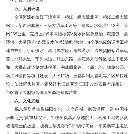
十亿元镇、超亿元村”。
五、人居环境
全区河流有榕江干流南河，榕江一级支流北河，榕江二级支流
枫江，新西河和榕江三级支流车田河等。建成污水处理厂12座、管
网269公里，完成区内9条高指标劣Ⅴ类水体应急整治工程建设，曲
溪河、大港溪等4条黑臭水体整治通过验收，4个供水应急调度工程
建成投用，引韩供水工程（揭东段）建成通水。高铁揭阳站通车运
营，北环大道、车田大道、环山东路、滨江路东段等区域主干道路
和一大批市政道路建成投用。完成麒麟路、金新北路、铁路公园、
滨江风情街等项目建设，人民广场、玉都保利大都汇等片区加快建
设，缶灶码头片区、霖磐镇老旧镇区等“三旧”改造项目有序推进，
市区首个大型综合体天虹商场建成营业。
六、文化底蕴
揭东承衍着古邑揭阳文化，人文昌盛、底蕴深厚，是“中国核
潜艇之父”黄旭华院士、生理学奠基人蔡翘院士、机械工程先驱黄
叔培院士的故里，拥有曲溪龙砂“灯杆彩凤”习俗、阳美翡翠玉雕技