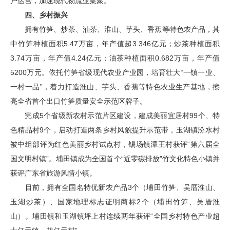
户运营，加速现代物流业集聚。
四、乡村振兴
拥有竹笋、炒茶、油茶、淮山、芋头、香蕉等特色农产品，其
中竹笋种植面积5.47万亩，年产值超3.346亿元；炒茶种植面积
3.74万亩，年产值4.24亿元；油茶种植面积0.682万亩，年产值
5200万元。依托竹笋省级现代农业产业园，培育壮大“一镇一业、
一村一品”，着力打造淮山、芋头、香蕉等特色农业生产基地，擦
亮全省首个出口竹笋质量安全示范区牌子。
完成5个省级新农村示范片区建设，建成美丽宜居村99个、特
色精品村9个，启动打造两条乡村风貌提升示范带，玉湖镇汾水村
被中组部评为红色美丽乡村试点村，锡场镇潭王村获评“第六届全
国文明村镇”。埔田镇成为全国首个“近零碳排放”竹文化特色小镇并
获评广东省旅游风情小镇。
目前，拥有全国名特优新农产品3个（埔田竹笋、吴厝淮山、
玉湖炒茶）、国家地理标志证明商标2个（埔田竹笋、吴厝淮
山）。埔田镇和玉湖镇坪上村连续两年获评“全国乡村特色产业超