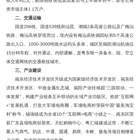
收入6.4亿元，剔除税收留抵退因素后与上年基本持平。新登记各
类市场主体1.1万户。
二、交通运输
国道206线、国道539线和汕昆、潮揭2条高速公路以及广梅汕
铁路、梅汕高铁穿境而过，境内设有梅汕高铁揭阳站和5个高速公
路出入口、1000-3000吨级水运码头多座，城区至揭阳潮汕机场仅
15分钟车程，对外通达、内部通畅，是粤东唯一具备水、陆、空立
体交通网络的交通枢纽城市。
三、产业建设
揭东经济技术开发区升级成为国家级经济技术开发区，揭东经
济技术开发区、中德金属生态城、揭阳产业转移园“三园联动、一
体发展”，构建产业链条互补联动的全域产业功能区。抢抓“互联网
+”发展机遇，打造大军埔电商圈，军埔电商村荣获中国“最美淘宝
村”称号，锡场镇成为全省10个“互联网+电商”小镇之一，揭东区荣
获广东县域电商创新奖。天虹购物中心、粤汇城建成运营，不断汇
聚人气商气。韵达、中通、圆通、易商、丰树、极兔等项目相继落