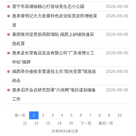
普宁市高埔镇精心打造绿美生态小公园
2026-08-06
惠来黄明记大力发展特色农业拓宽农民增收渠
2026-08-06
道
暴雨致河堤受损局部塌陷 揭西上砂镇快速应
2026-08-05
急处置
惠来县长荣食品实业有限公司"广东省博士工
2026-08-05
作站"揭牌
揭西举办接收安置退役士兵"阳光安置"现场选
2026-08-05
岗会
惠来召开会议研究部署"六张网"项目谋划储备
2026-08-05
工作
第一页
1
2
3
4
5
6
7
8
9
10
11
12
13
14
15
下一页
最后一页
共有6933条记录