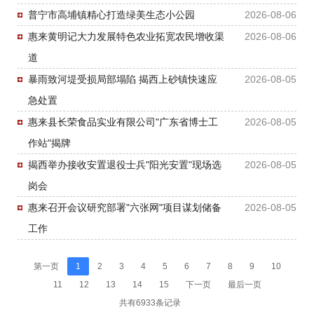
普宁市高埔镇精心打造绿美生态小公园
2026-08-06
惠来黄明记大力发展特色农业拓宽农民增收渠
2026-08-06
道
暴雨致河堤受损局部塌陷 揭西上砂镇快速应
2026-08-05
急处置
惠来县长荣食品实业有限公司"广东省博士工
2026-08-05
作站"揭牌
揭西举办接收安置退役士兵"阳光安置"现场选
2026-08-05
岗会
惠来召开会议研究部署"六张网"项目谋划储备
2026-08-05
工作
第一页
1
2
3
4
5
6
7
8
9
10
11
12
13
14
15
下一页
最后一页
共有6933条记录