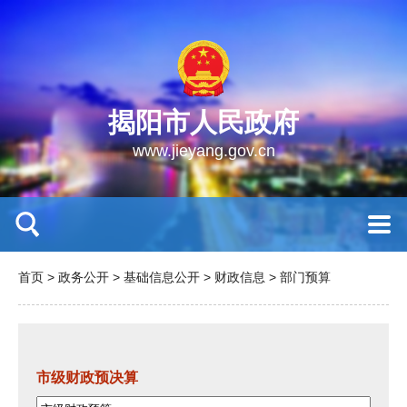
揭阳市人民政府
www.jieyang.gov.cn
首页
>
政务公开
>
基础信息公开
>
财政信息
>
部门预算
市级财政预决算