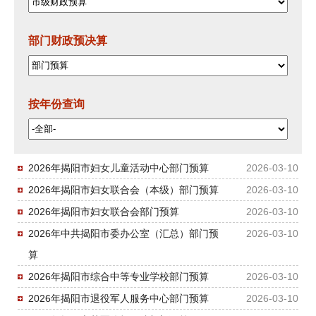
部门财政预决算
按年份查询
2026年揭阳市妇女儿童活动中心部门预算
2026-03-10
2026年揭阳市妇女联合会（本级）部门预算
2026-03-10
2026年揭阳市妇女联合会部门预算
2026-03-10
2026年中共揭阳市委办公室（汇总）部门预
2026-03-10
算
2026年揭阳市综合中等专业学校部门预算
2026-03-10
2026年揭阳市退役军人服务中心部门预算
2026-03-10