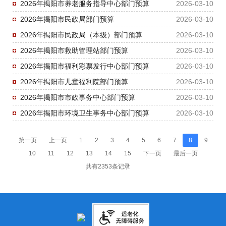
2026年揭阳市养老服务指导中心部门预算
2026-03-10
2026年揭阳市民政局部门预算
2026-03-10
2026年揭阳市民政局（本级）部门预算
2026-03-10
2026年揭阳市救助管理站部门预算
2026-03-10
2026年揭阳市福利彩票发行中心部门预算
2026-03-10
2026年揭阳市儿童福利院部门预算
2026-03-10
2026年揭阳市市政事务中心部门预算
2026-03-10
2026年揭阳市环境卫生事务中心部门预算
2026-03-10
第一页
上一页
1
2
3
4
5
6
7
8
9
10
11
12
13
14
15
下一页
最后一页
共有2353条记录