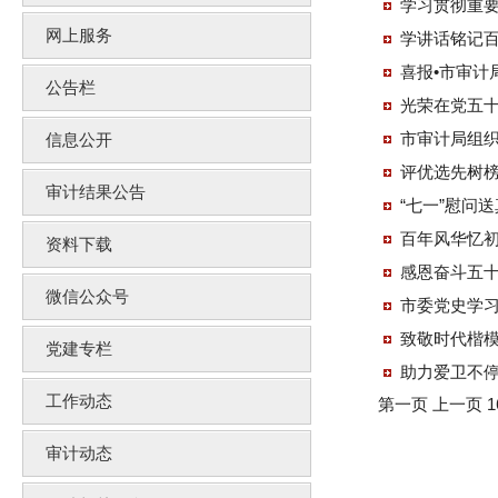
学习贯彻重要
网上服务
学讲话铭记百
公告栏
光荣在党五十
市审计局组织
信息公开
评优选先树榜
审计结果公告
“七一”慰问
百年风华忆初
资料下载
感恩奋斗五
微信公众号
市委党史学
致敬时代楷模
党建专栏
助力爱卫不停
工作动态
第一页
上一页
1
审计动态