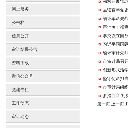
积极开展“我
网上服务
品读百年党史
缅怀革命先烈
公告栏
审计署：彻
李克强在国
信息公开
习近平同国
审计结果公告
缅怀审计先烈
市审计局召
资料下载
创新形式活学
微信公众号
坚守使命担当
市审计局组
党建专栏
多措并举 扎
工作动态
第一页
上一页
1
审计动态