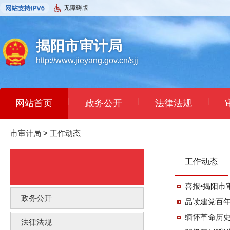
无障碍版
揭阳市审计局
http://www.jieyang.gov.cn/sjj
|
|
|
网站首页
政务公开
法律法规
市审计局
>
工作动态
工作动态
喜报•揭阳市
政务公开
品读建党百年
缅怀革命历史
法律法规