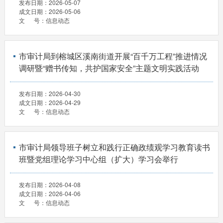
发布日期：
2026-05-07
成文日期：
2026-05-06
文 号：
信息动态
市审计局到榕城区溪南街道开展“百千万工程”推进情况
调研暨“赠书传知，共护国家安全”主题文明实践活动
发布日期：
2026-04-30
成文日期：
2026-04-29
文 号：
信息动态
市审计局领导班子树立和践行正确政绩观学习教育读书
班暨党组理论学习中心组（扩大）学习会举行
发布日期：
2026-04-08
成文日期：
2026-04-06
文 号：
信息动态