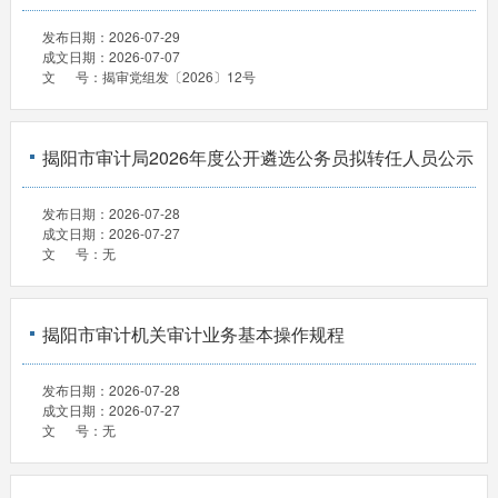
发布日期：
2026-07-29
成文日期：
2026-07-07
文 号：
揭审党组发〔2026〕12号
揭阳市审计局2026年度公开遴选公务员拟转任人员公示
发布日期：
2026-07-28
成文日期：
2026-07-27
文 号：
无
揭阳市审计机关审计业务基本操作规程
发布日期：
2026-07-28
成文日期：
2026-07-27
文 号：
无