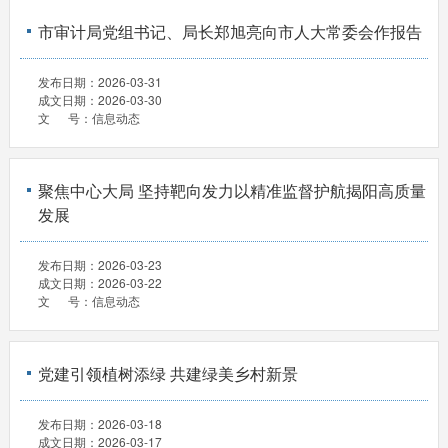
市审计局党组书记、局长郑旭亮向市人大常委会作报告
发布日期：
2026-03-31
成文日期：
2026-03-30
文 号：
信息动态
聚焦中心大局 坚持靶向发力以精准监督护航揭阳高质量
发展
发布日期：
2026-03-23
成文日期：
2026-03-22
文 号：
信息动态
党建引领植树添绿 共建绿美乡村新景
发布日期：
2026-03-18
成文日期：
2026-03-17