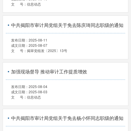
文 号：
信息动态
中共揭阳市审计局党组关于免去陈庆琦同志职级的通知
发布日期：
2025-08-11
成文日期：
2025-08-07
文 号：
揭审党组发〔2025〕13号
加强现场督导 推动审计工作提质增效
发布日期：
2025-08-04
成文日期：
2025-08-03
文 号：
信息动态
中共揭阳市审计局党组关于免去杨小怀同志职级的通知