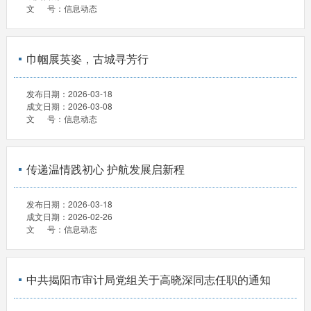
文 号：
信息动态
巾帼展英姿，古城寻芳行
发布日期：
2026-03-18
成文日期：
2026-03-08
文 号：
信息动态
传递温情践初心 护航发展启新程
发布日期：
2026-03-18
成文日期：
2026-02-26
文 号：
信息动态
中共揭阳市审计局党组关于高晓深同志任职的通知