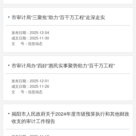
市审计局“三聚焦”助力“百千万工程”走深走实
发布日期：
2025-12-04
成文日期：
2025-11-30
文 号：
信息动态
市审计局办“四好”惠民实事聚势助力“百千万工程”
发布日期：
2025-12-01
成文日期：
2025-11-26
文 号：
信息动态
揭阳市人民政府关于2024年度市级预算执行和其他财政
收支的审计工作报告