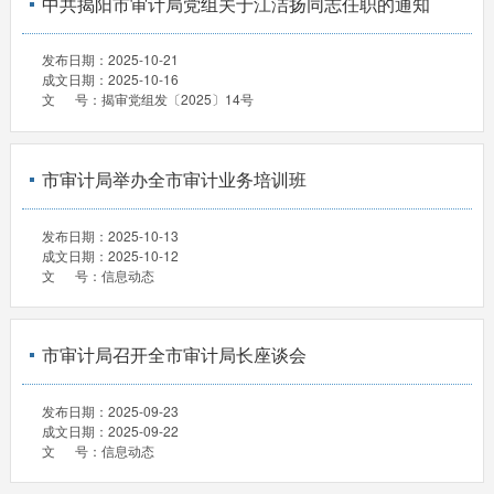
中共揭阳市审计局党组关于江洁扬同志任职的通知
发布日期：
2025-10-21
成文日期：
2025-10-16
文 号：
揭审党组发〔2025〕14号
市审计局举办全市审计业务培训班
发布日期：
2025-10-13
成文日期：
2025-10-12
文 号：
信息动态
市审计局召开全市审计局长座谈会
发布日期：
2025-09-23
成文日期：
2025-09-22
文 号：
信息动态