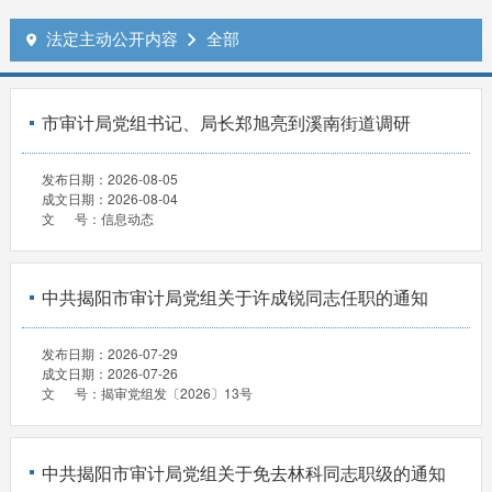
法定主动公开内容
全部


市审计局党组书记、局长郑旭亮到溪南街道调研
发布日期：
2026-08-05
成文日期：
2026-08-04
文 号：
信息动态
中共揭阳市审计局党组关于许成锐同志任职的通知
发布日期：
2026-07-29
成文日期：
2026-07-26
文 号：
揭审党组发〔2026〕13号
中共揭阳市审计局党组关于免去林科同志职级的通知