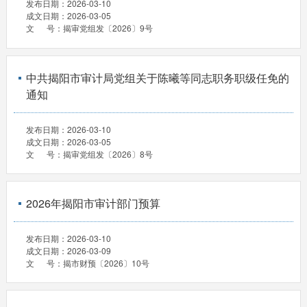
发布日期：
2026-03-10
成文日期：
2026-03-05
文 号：
揭审党组发〔2026〕9号
中共揭阳市审计局党组关于陈曦等同志职务职级任免的
通知
发布日期：
2026-03-10
成文日期：
2026-03-05
文 号：
揭审党组发〔2026〕8号
2026年揭阳市审计部门预算
发布日期：
2026-03-10
成文日期：
2026-03-09
文 号：
揭市财预〔2026〕10号