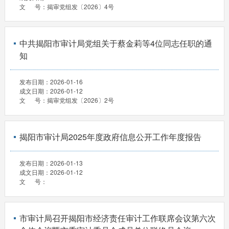
文 号：
揭审党组发〔2026〕4号
中共揭阳市审计局党组关于蔡金莉等4位同志任职的通
知
发布日期：
2026-01-16
成文日期：
2026-01-12
文 号：
揭审党组发〔2026〕2号
揭阳市审计局2025年度政府信息公开工作年度报告
发布日期：
2026-01-13
成文日期：
2026-01-12
文 号：
市审计局召开揭阳市经济责任审计工作联席会议第六次