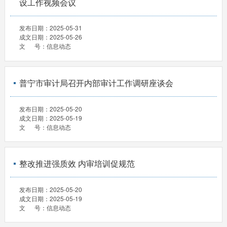
设工作视频会议
发布日期：
2025-05-31
成文日期：
2025-05-26
文 号：
信息动态
普宁市审计局召开内部审计工作调研座谈会
发布日期：
2025-05-20
成文日期：
2025-05-19
文 号：
信息动态
整改推进强质效 内审培训促规范
发布日期：
2025-05-20
成文日期：
2025-05-19
文 号：
信息动态