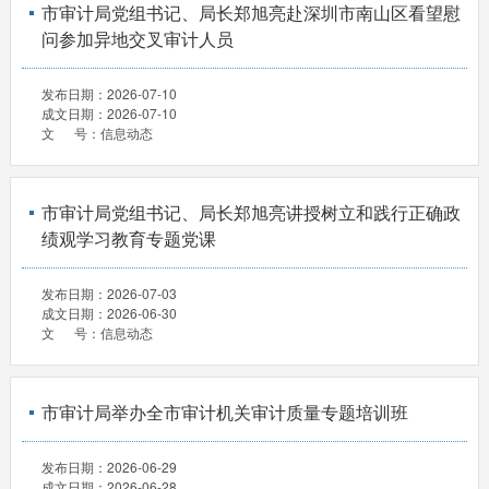
市审计局党组书记、局长郑旭亮赴深圳市南山区看望慰
问参加异地交叉审计人员
发布日期：
2026-07-10
成文日期：
2026-07-10
文 号：
信息动态
市审计局党组书记、局长郑旭亮讲授树立和践行正确政
绩观学习教育专题党课
发布日期：
2026-07-03
成文日期：
2026-06-30
文 号：
信息动态
市审计局举办全市审计机关审计质量专题培训班
发布日期：
2026-06-29
成文日期：
2026-06-28