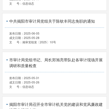
文 号：
信息动态
中共揭阳市审计局党组关于陈钦丰同志免职的通知
发布日期：
2025-06-05
成文日期：
2025-05-28
文 号：
揭审党组发〔2025〕10号
市审计局党组书记、局长郑旭亮带队赴各审计现场开展
调研和质量检查
发布日期：
2025-05-31
成文日期：
2025-05-26
文 号：
信息动态
揭阳市审计局召开全市审计机关党的建设和党风廉政建