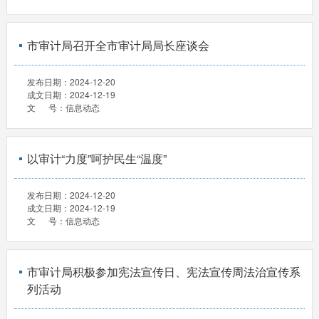
市审计局召开全市审计局局长座谈会
发布日期：
2024-12-20
成文日期：
2024-12-19
文 号：
信息动态
以审计“力度”呵护民生“温度”
发布日期：
2024-12-20
成文日期：
2024-12-19
文 号：
信息动态
市审计局积极参加宪法宣传日、宪法宣传周法治宣传系
列活动