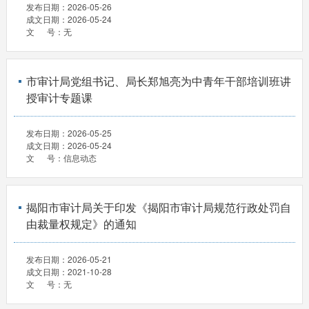
发布日期：
2026-05-26
成文日期：
2026-05-24
文 号：
无
市审计局党组书记、局长郑旭亮为中青年干部培训班讲
授审计专题课
发布日期：
2026-05-25
成文日期：
2026-05-24
文 号：
信息动态
揭阳市审计局关于印发《揭阳市审计局规范行政处罚自
由裁量权规定》的通知
发布日期：
2026-05-21
成文日期：
2021-10-28
文 号：
无