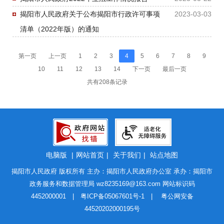
揭阳市人民政府关于公布揭阳市行政许可事项
2023-03-03
清单（2022年版）的通知
第一页
上一页
1
2
3
4
5
6
7
8
9
10
11
12
13
14
下一页
最后一页
共有208条记录
电脑版
|
网站首页
|
关于我们
|
站点地图
揭阳市人民政府 版权所有 主办：揭阳市人民政府办公室 承办：揭阳市
政务服务和数据管理局
wz8235169@163.com
网站标识码
4452000001 |
粤ICP备05067601号-1
|
粤公网安备
44520202000195号