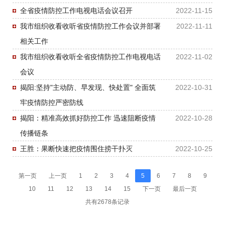
全省疫情防控工作电视电话会议召开
2022-11-15
我市组织收看收听省疫情防控工作会议并部署
2022-11-11
相关工作
我市组织收看收听全省疫情防控工作电视电话
2022-11-02
会议
揭阳:坚持"主动防、早发现、快处置" 全面筑
2022-10-31
牢疫情防控严密防线
揭阳：精准高效抓好防控工作 迅速阻断疫情
2022-10-28
传播链条
王胜：果断快速把疫情围住捞干扑灭
2022-10-25
第一页
上一页
1
2
3
4
5
6
7
8
9
10
11
12
13
14
15
下一页
最后一页
共有2678条记录