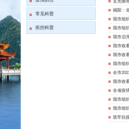
支光南
揭阳：全
常见科普
我市组
疾控科普
我市组
我市召
我市收
我市收
我市组
全市20
我市收
全省疫
我市组
我市组
筑牢抗