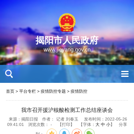
揭阳市人民政府
www.jieyang.gov.cn
首页
>
平台专栏
>
疫情防控专题
>
疫情防控
我市召开援沪核酸检测工作总结座谈会
来源：揭阳日报
作者：
记者 刘春玉
发布时间：2022-05-26
09:41:01
浏览次数：
-
【打印】
【字体：
大
中
小
】
分享