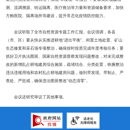
测、流调溯源、转运隔离、医疗救治等力量和资源储备要求，加快
方舱医院、隔离场所等建设，提升常态化疫情防控能力。
会议听取了全市自然资源专题工作汇报。会议强调，各县
（市、区）要从快从实推进耕地“进出平衡”、闲置土地处置、矿山
生态修复和采石场专项整治，确保按时按质完成年度考核任务；要
抓好卫片执法图斑、国家自然资源督察发现问题整改，对未完成整
改的新增乱占耕地建房综合施策，疏堵结合、分类处置，铁腕整治
违法违规用地和农村乱占耕地建房问题，做到早发现、早制止、严
查处、严惩戒，确保违法图斑整改“动态清零”。
会议还研究审议了其他事项。