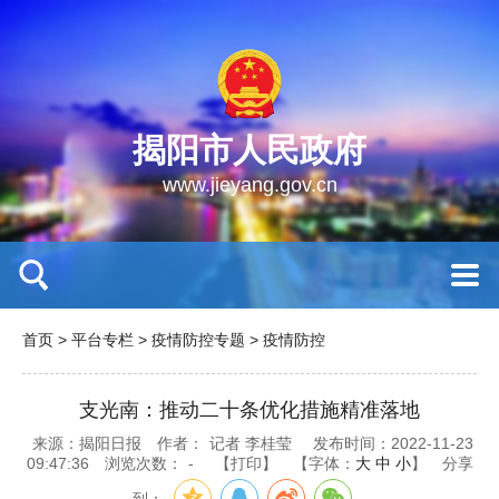
揭阳市人民政府
www.jieyang.gov.cn
首页
>
平台专栏
>
疫情防控专题
>
疫情防控
支光南：推动二十条优化措施精准落地
来源：揭阳日报
作者：
记者 李桂莹
发布时间：2022-11-23
09:47:36
浏览次数：
-
【打印】
【字体：
大
中
小
】
分享