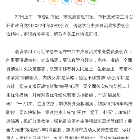
到：
22日上午，市委副书记、市政府党组书记、市长支光南主持召
开市政府党组2022年第39次会议，传达学习中央政治局常委会会
议精神，审议有关事项，听取有关工作情况汇报。
会议学习了习近平总书记在中共中央政治局常务委员会会议上
的重要讲话精神。会议强调，要认真学习领会，完整、准确、全面
贯彻党中央决策部署，坚定不移坚持人民至上、生命至上，坚定不
移落实“外防输入、内防反弹”总策略，坚定不移贯彻“动态清零”总
方针，坚决克服厌战情绪和“躺平”心理；要全面落实疫情防控二十
条优化措施，对标对表优化细化我市防控措施，严防“层层加
码”、“一刀切”、过度防控，加快补齐短板漏洞，切实做到科学精准
防控；要以快制快、迅速把本土疫情“围住、捞干、扑灭”，加快转
运隔离，抓好分类救治，强化群众基本生活和就医需求等保障；要
全力推进“落地检”和哨点监测，加快跨市流动人员排查管控，做好
重点人员排查日清日结，实现“早发现”“早报告”；要落实好核酸检