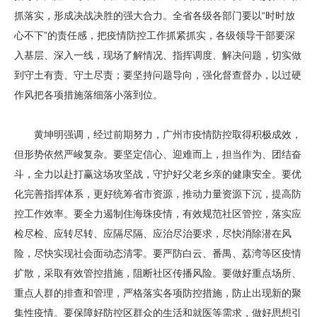
抓落实，形成决战决胜的强大合力。全省各级各部门要以“时时放
心不下”的责任感，把疫情防控工作抓紧抓实，各级领导干部要深
入基层、深入一线，现场了解情况、指挥调度、解决问题，切实做
到守土有责、守土尽责；要坚持问题导向，强化督查督办，以过硬
作风把各项措施落细落小落到位。
黄坤明强调，经过前期努力，广州市疫情防控取得积极成效，
但形势依然严峻复杂。要坚定信心、迎难而上，担当作为、团结奋
斗，全力以赴打赢这场攻坚战，守护好父老乡亲的健康安全。要优
化完善指挥体系，更好统筹省市资源，推动力量资源下沉，提高防
控工作效率。要全力遏制住海珠疫情，有效规范社区管控，落实应
检尽检、应转尽转、应隔尽隔、应治尽治要求，尽快消除潜在风
险，尽快实现社会面动态清零。要严防白云、番禺、荔湾等区疫情
扩散，采取有效管控措施，阻断社区传播风险。要做好重点场所、
重点人群的排查和管理，严格落实各项防控措施，防止出现新的聚
集性疫情。要保障好防控区群众的生活和就医等需求，做好思想引