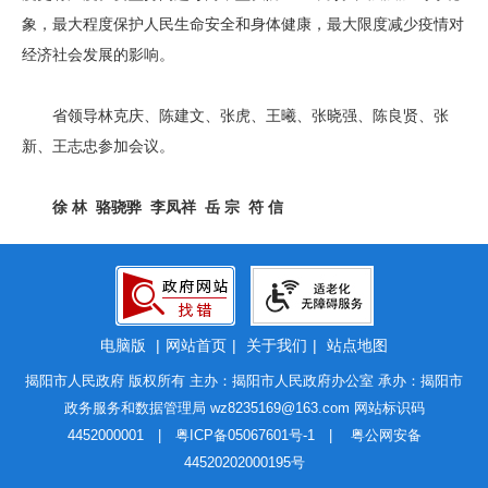
象，最大程度保护人民生命安全和身体健康，最大限度减少疫情对
经济社会发展的影响。
省领导林克庆、陈建文、张虎、王曦、张晓强、陈良贤、张
新、王志忠参加会议。
徐 林 骆骁骅 李凤祥 岳 宗 符 信
电脑版
|
网站首页
|
关于我们
|
站点地图
揭阳市人民政府 版权所有 主办：揭阳市人民政府办公室 承办：揭阳市
政务服务和数据管理局
wz8235169@163.com
网站标识码
4452000001 |
粤ICP备05067601号-1
|
粤公网安备
44520202000195号