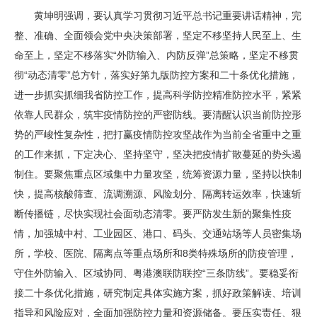
黄坤明强调，要认真学习贯彻习近平总书记重要讲话精神，完
整、准确、全面领会党中央决策部署，坚定不移坚持人民至上、生
命至上，坚定不移落实“外防输入、内防反弹”总策略，坚定不移贯
彻“动态清零”总方针，落实好第九版防控方案和二十条优化措施，
进一步抓实抓细我省防控工作，提高科学防控精准防控水平，紧紧
依靠人民群众，筑牢疫情防控的严密防线。要清醒认识当前防控形
势的严峻性复杂性，把打赢疫情防控攻坚战作为当前全省重中之重
的工作来抓，下定决心、坚持坚守，坚决把疫情扩散蔓延的势头遏
制住。要聚焦重点区域集中力量攻坚，统筹资源力量，坚持以快制
快，提高核酸筛查、流调溯源、风险划分、隔离转运效率，快速斩
断传播链，尽快实现社会面动态清零。要严防发生新的聚集性疫
情，加强城中村、工业园区、港口、码头、交通站场等人员密集场
所，学校、医院、隔离点等重点场所和8类特殊场所的防疫管理，
守住外防输入、区域协同、粤港澳联防联控“三条防线”。要稳妥衔
接二十条优化措施，研究制定具体实施方案，抓好政策解读、培训
指导和风险应对，全面加强防控力量和资源储备。要压实责任、狠