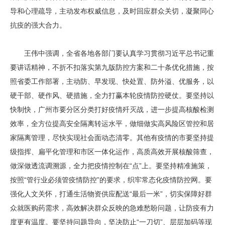
导和心理疏导，主动发布权威信息，及时回应群众关切，凝聚同心
抗疫的强大合力。
王伟中强调，全省各地各部门要认真学习贯彻习近平总书记重
要讲话精神，不折不扣落实第九版防控方案和二十条优化措施，按
照省委工作部署，主动防、早发现、快处置、防外溢、优服务，以
硬干部、硬作风、硬措施，全力打赢本轮疫情防控硬仗。要坚持以
快制快，广州市要分区分类打好疫情歼灭战，进一步提高核酸检测
效率，全方位提高安全隔离转运水平，做细做实高风险区管控和居
家隔离管理，尽快实现社会面动态清零。其他有疫情的市要坚持提
级指挥、扁平化管理和市区一体化运作，高质高效开展核酸筛查，
做深做透流调溯源，全力把疫情控制在“点”上。要坚持精准施策，
按照“管行业必须管疫情防控”的要求，织牢常态化疫情防控网。要
强化人文关怀，打通生活物资供应配送“最后一米”，切实保障好群
众就医购药需求，高效解决群众反映的急难愁盼问题，让防疫有力
度更有温度。要坚持问题导向，坚决防止“一刀切”、层层加码等现