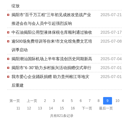
绽放
揭阳市“百千万工程”三年初见成效攻坚战产业
2025-07-21
推进会在与会人员中引起强烈反响
中石油揭阳公用型液体保税仓库顺利通过验收
2025-07-17
逾500场免费培训等你来!市文化馆免费文艺培
2025-07-08
训季启动
揭阳潮汕国际机场上半年客流创历史同期新高
2025-07-04
揭阳市“6·30”助力乡村振兴活动捐赠仪式举行
2025-07-01
我市爱心企业踊跃捐赠 助力贵州榕江等地灾
2025-07-01
后重建
第一页
上一页
2
3
4
5
6
7
8
9
10
11
12
13
14
15
16
下一页
最后一页
共有821条记录