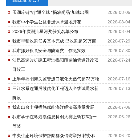
玉湖冷链“链”通全球 “揭农尚品”加速出圈
2026-08-05
我市中小学生公益非遗课堂遍地开花
2026-08-04
2026年度潮汕星河奖获奖名单公布
2026-08-04
我市早稻收割任务基本完成 已收割超59万亩
2026-07-29
我市抓好粮食安全与防返贫工作见实效
2026-07-30
汕昆高速改扩建工程涉揭阳段输油管道迁改项
2026-07-24
目竣工
上半年揭阳海关监管进口液化天然气超73万吨
2026-07-16
三江水系连通后续优化工程迈入全线试通水新
2026-07-13
阶段
我市出台十项措施赋能海洋经济高质量发展
2026-07-06
我市学子在粤港澳信息科创大赛上斩获6项一
2026-06-26
等奖
中央生态环境保护督察群众信访举报 转办和
2026-06-20