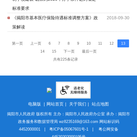
标准要求
《揭阳市基本医疗保险待遇标准调整方案》政
2018-09-30
策解读
第一页
上一页
6
7
8
9
10
11
12
13
14
15
下一页
最后一页
共有225条记录
电脑版
|
网站首页
|
关于我们
|
站点地图
揭阳市人民政府 版权所有 主办：揭阳市人民政府办公室 承办：揭阳市
政务服务和数据管理局
wz8235169@163.com
网站标识码
4452000001 |
粤ICP备05067601号-1
|
粤公网安备
44520202000195号