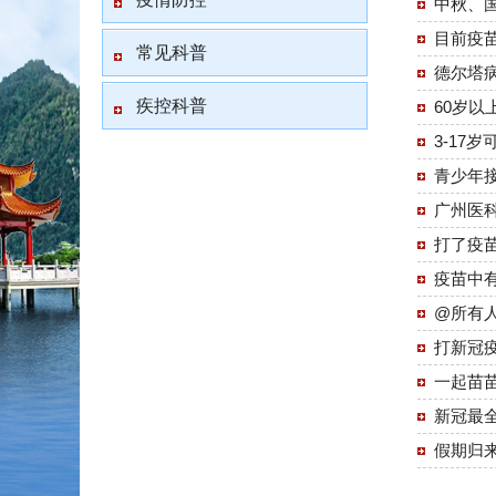
中秋、
目前疫
常见科普
德尔塔
疾控科普
60岁
3-17
青少年
广州医
打了疫
疫苗中
@所有
打新冠
一起苗
新冠最
假期归