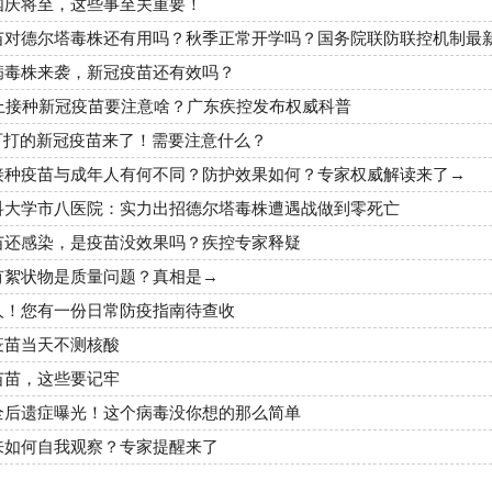
国庆将至，这些事至关重要！
苗对德尔塔毒株还有用吗？秋季正常开学吗？国务院联防联控机制最
病毒株来袭，新冠疫苗还有效吗？
以上接种新冠疫苗要注意啥？广东疾控发布权威科普
岁可打的新冠疫苗来了！需要注意什么？
接种疫苗与成年人有何不同？防护效果如何？专家权威解读来了→
科大学市八医院：实力出招德尔塔毒株遭遇战做到零死亡
苗还感染，是疫苗没效果吗？疾控专家释疑
有絮状物是质量问题？真相是→
人！您有一份日常防疫指南待查收
疫苗当天不测核酸
苗苗，这些要记牢
全后遗症曝光！这个病毒没你想的那么简单
来如何自我观察？专家提醒来了