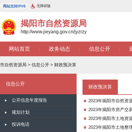
无障碍版
揭阳市自然资源局
http://www.jieyang.gov.cn/jyzrzy
网站首页
政务动态
信息公开
|
|
|
知识库
开放广东
智能问答
|
|
|
市自然资源局
>
信息公开
>
财政预决算
信息公开
财政预决算
公开信息年度报告
2023年揭阳市自然
2023年揭阳市房产交
规划计划
2023年揭阳市土地
投诉电话
2023年揭阳市土地