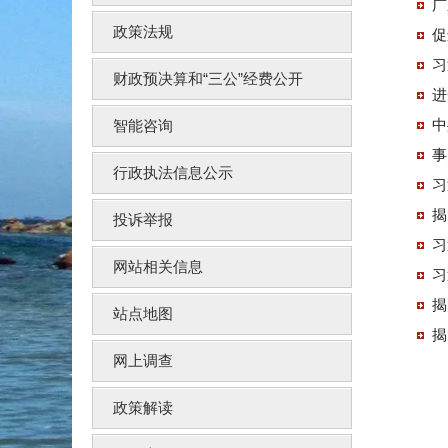
广
政策法规
促
习
财政预决算和“三公”经费公开
进
中
智能咨询
事
行政执法信息公示
习
揭
投诉举报
习
网站相关信息
习
揭
站点地图
揭
网上调查
政策解读