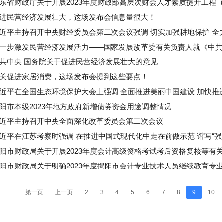
东省财政厅关于开展2023年度财政部高层次财会人才素质提升工程（中
进民营经济发展壮大，这场发布会信息量很大！
近平主持召开中央财经委员会第二次会议强调 切实加强耕地保护 全力提
一步激发民营经济发展活力——国家发展改革委有关负责人就《中共中央
共中央 国务院关于促进民营经济发展壮大的意见
关促进家居消费，这场发布会提到这些要点！
近平在全国生态环境保护大会上强调 全面推进美丽中国建设 加快推进
阳市本级2023年地方政府新增债券资金用途调整情况
近平主持召开中央全面深化改革委员会第二次会议
近平在江苏考察时强调 在推进中国式现代化中走在前做示范 谱写“强富美
阳市财政局关于开展2023年度会计高级资格考试考后资格复核等有
阳市财政局关于明确2023年度揭阳市会计专业技术人员继续教育专业科
第一页
上一页
2
3
4
5
6
7
8
9
10