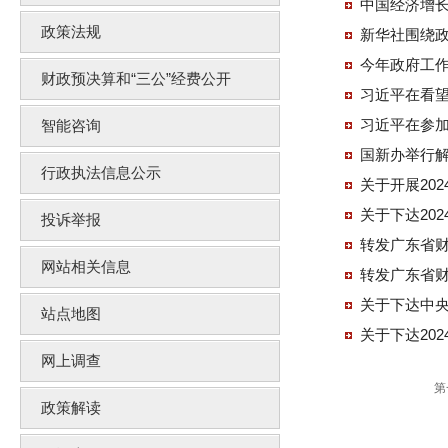
中国经济增
政策法规
新华社围绕政
今年政府工
财政预决算和“三公”经费公开
习近平在看望
习近平在参加
智能咨询
国新办举行
行政执法信息公示
关于开展20
关于下达20
投诉举报
转发广东省财
网站相关信息
转发广东省财
关于下达中央
站点地图
关于下达20
网上调查
第
政策解读