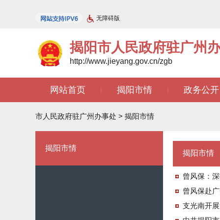
无障碍版
揭阳市人民政府驻广州
http://www.jieyang.gov.cn/zgb
网站首页
揭阳市情
政务公开
|
|
文苑天地
|
市人民政府驻广州办事处
>
揭阳市情
揭阳市情
揭阳市情
曾风保：深
曾风保赴广
支光南开展