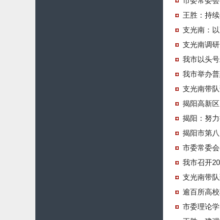
市委常委会
王胜：持续
支光南：以
支光南调研
我市以头号
我市举办普
支光南带队
揭阳高新区
揭阳：努力
揭阳市第八
市委常委会
我市召开20
支光南带队
逾百所高校
市委理论学