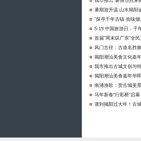
我市推出"暑假当然来
暑期游升温 山水揭阳
"探寻千年古镇·拾味
5·19 中国旅游日：
首届"周末叹广东"全
风门古径：古道名胜焕
揭阳潮汕美食文化嘉
我市推出古城文创与
揭阳潮汕美食嘉年华
南浦渔歌：赏古城美景
马年新春“行彩桥”启幕
请到揭阳过大年！古