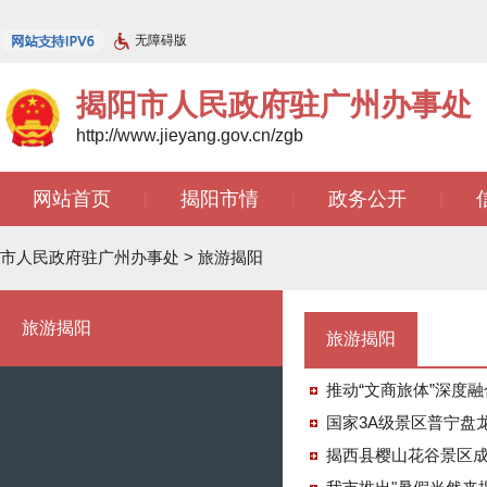
无障碍版
揭阳市人民政府驻广州办事处
http://www.jieyang.gov.cn/zgb
网站首页
揭阳市情
政务公开
|
|
|
文苑天地
|
市人民政府驻广州办事处
>
旅游揭阳
旅游揭阳
旅游揭阳
推动“文商旅体”深度融
国家3A级景区普宁盘
揭西县樱山花谷景区