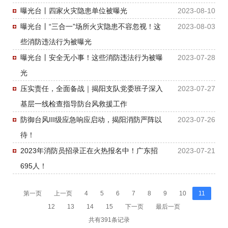
曝光台丨四家火灾隐患单位被曝光
2023-08-10
曝光台丨“三合一”场所火灾隐患不容忽视！这
2023-08-03
些消防违法行为被曝光
曝光台丨安全无小事！这些消防违法行为被曝
2023-07-28
光
压实责任，全面备战｜揭阳支队党委班子深入
2023-07-27
基层一线检查指导防台风救援工作
防御台风III级应急响应启动，揭阳消防严阵以
2023-07-26
待！
2023年消防员招录正在火热报名中！广东招
2023-07-21
695人！
第一页
上一页
4
5
6
7
8
9
10
11
12
13
14
15
下一页
最后一页
共有391条记录