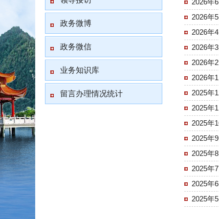
2026
2026
政务微博
2026
政务微信
2026
2026
业务知识库
2026
2025
留言办理情况统计
2025
2025
2025
2025
2025
2025
2025