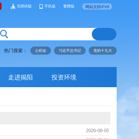
无障碍版
手机版
繁體版
热门搜索：
公积金
习近平总书记
党的十九大
走进揭阳
投资环境
2026-08-05