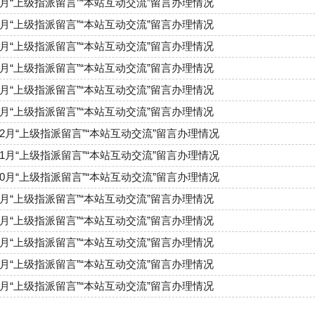
年6月“上级指派留言”“本站互动交流”留言办理情况
年5月“上级指派留言”“本站互动交流”留言办理情况
年4月“上级指派留言”“本站互动交流”留言办理情况
年3月“上级指派留言”“本站互动交流”留言办理情况
年2月“上级指派留言”“本站互动交流”留言办理情况
年1月“上级指派留言”“本站互动交流”留言办理情况
年12月“上级指派留言”“本站互动交流”留言办理情况
年11月“上级指派留言”“本站互动交流”留言办理情况
年10月“上级指派留言”“本站互动交流”留言办理情况
年9月“上级指派留言”“本站互动交流”留言办理情况
年8月“上级指派留言”“本站互动交流”留言办理情况
年7月“上级指派留言”“本站互动交流”留言办理情况
年6月“上级指派留言”“本站互动交流”留言办理情况
年5月“上级指派留言”“本站互动交流”留言办理情况