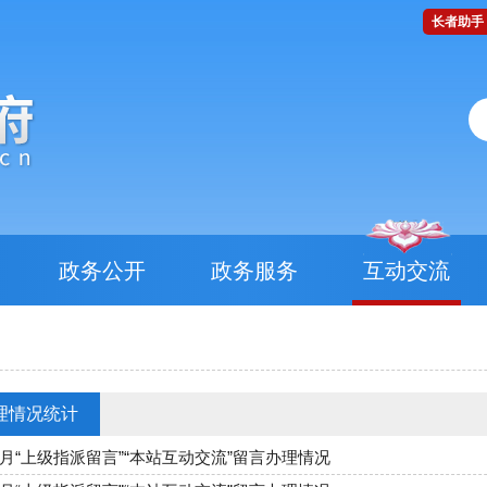
长者助手
政务公开
政务服务
互动交流
理情况统计
年7月“上级指派留言”“本站互动交流”留言办理情况