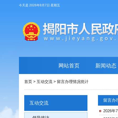
今天是 2026年8月7日 星期五
网站首页
新闻动态
首页
>
互动交流
>
留言办理情况统计
留言办
互动交流
2026
领导接访