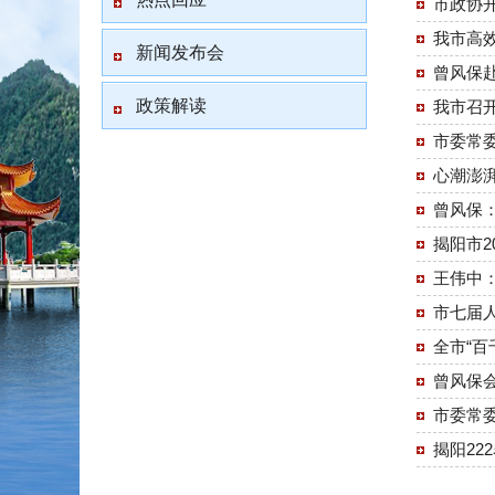
市政协
我市高
新闻发布会
曾风保
政策解读
我市召
市委常
心潮澎
曾风保：
揭阳市2
王伟中
市七届
全市“
曾风保
市委常
揭阳22