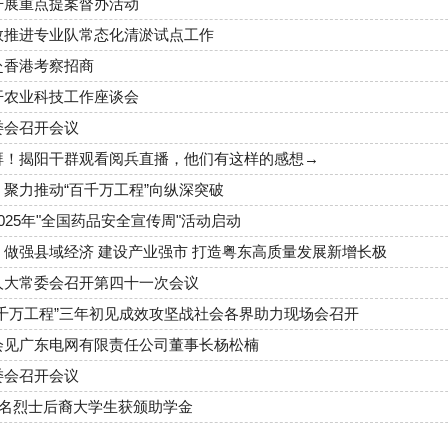
开展重点提案督办活动
效推进专业队常态化清淤试点工作
赴香港考察招商
开农业科技工作座谈会
委会召开会议
湃！揭阳干群观看阅兵直播，他们有这样的感想→
聚力推动“百千万工程”向纵深突破
025年"全国药品安全宣传周"活动启动
：做强县域经济 建设产业强市 打造粤东高质量发展新增长极
人大常委会召开第四十一次会议
百千万工程”三年初见成效攻坚战社会各界助力现场会召开
会见广东电网有限责任公司董事长杨松楠
委会召开会议
2名烈士后裔大学生获颁助学金