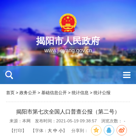
揭阳市人民政府
www.jieyang.gov.cn
首页
>
政务公开
>
基础信息公开
>
统计信息
>
统计公报
揭阳市第七次全国人口普查公报（第二号）
来源：本网
发布时间：2021-05-19 09:38:57
浏览次数：
-
【打印】
【字体：
大
中
小
】
分享到：