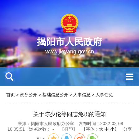
揭阳市人民政府
www.jieyang.gov.cn
首页
>
政务公开
>
基础信息公开
>
人事信息
>
人事任免
关于陈少伦等同志免职的通知
来源：揭阳市人民政府办公室
发布时间：2022-02-08
10:05:51
浏览次数：
-
【打印】
【字体：
大
中
小
】
分享