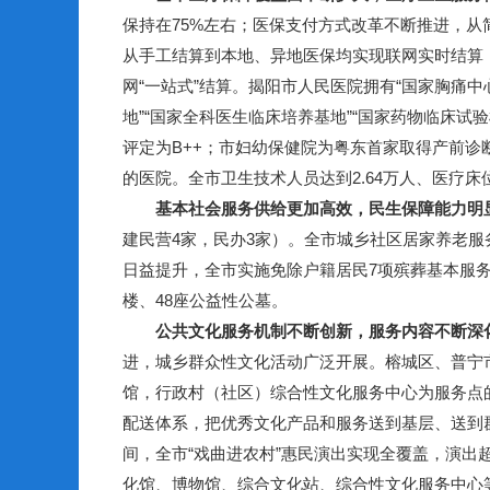
保持在75%左右；医保支付方式改革不断推进，
从手工结算到本地、异地医保均实现联网实时结算，
网“一站式”结算。揭阳市人民医院拥有“国家胸痛中
地”“国家全科医生临床培养基地”“国家药物临床试验
评定为B++；市妇幼保健院为粤东首家取得产前
的医院。全市卫生技术人员达到2.64万人、医疗床位
基本社会服务供给更加高效，民生保障能力明
建民营4家，民办3家）。全市城乡社区居家养老服务
日益提升，全市实施免除户籍居民7项殡葬基本服务费用
楼、48座公益性公墓。
公共文化服务机制不断创新，服务内容不断深
进，城乡群众性文化活动广泛开展。榕城区、普宁
馆，行政村（社区）综合性文化服务中心为服务点
配送体系，把优秀文化产品和服务送到基层、送到群
间，全市“戏曲进农村”惠民演出实现全覆盖，演出超
化馆、博物馆、综合文化站、综合性文化服务中心