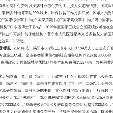
从简单的病种付费到以按病种分值付费为主、按人头定额结算、按就医
联网实时结算率达90%以上。医保扶贫工作扎实开展，困难人员财政
心”“国家综合卒中中心”“国家房颤中心”“国家高级卒中中心”四个国
机构”“广东省博士工作站”，2019年度国家三级公立医院绩效考核在全
诊断执业许可的妇幼保健机构；普宁市人民医院是粤东首家被艾力彼医
达到2.28万张。
显增强。
2020年底，揭阳市60岁以上老年人口97.94万人，占全市户
设施1109处。全市各类提供住宿的社会服务机构养老床位33835
政策，共免除城乡居民殡葬基本服务费用152277宗，共免除费用14
化。
完善市、县、镇（街道）、行政村（社区）四级公共文化服务体
市、揭东区、揭西县、惠来县均建立以县（市、区）二级以上图书馆
的总分馆体系，提升县级图书馆、文化馆对乡镇（街道）、行政村（
众中。“戏曲进农村”、“戏曲进校园”等潮剧艺术惠民演出活动及潮剧
过2000场次，“戏曲进校园”演出及进课堂等免费活动超过200场
等公共文化设施全面实施免费开放，持续开展全民阅读活动，持续开