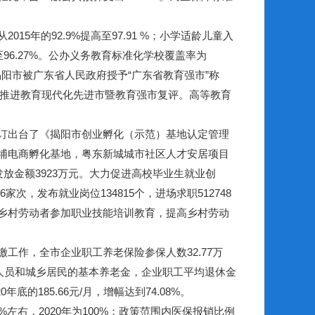
5年的92.9%提高至97.91 %；小学适龄儿童入
至96.27%。公办义务教育标准化学校覆盖率为
，揭阳市被广东省人民政府授予“广东省教育强市”称
省推进教育现代化先进市暨教育强市复评。高等教育
订出台了《揭阳市创业孵化（示范）基地认定管理
埔电商孵化基地，粤东新城城市社区人才安居项目
放金额3923万元。大力促进高校毕业生就业创
，发布就业岗位134815个，进场求职512748
的乡村劳动者参加职业技能培训教育，提高乡村劳动
工作，全市企业职工养老保险参保人数32.77万
休人员和城乡居民的基本养老金，企业职工平均退休金
0年底的185.66元/月，增幅达到74.08%。
左右，2020年为100%；政策范围内医保报销比例