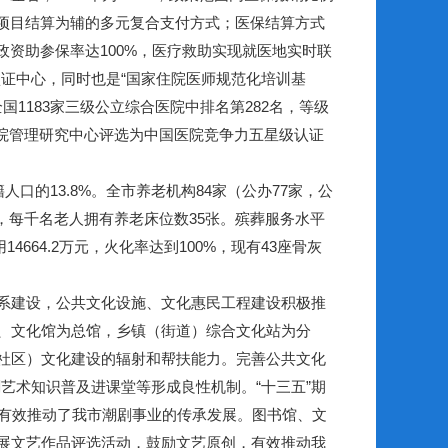
项目结算为辅的多元复合支付方式；医保结算方式
资助参保率达100%，医疗救助实现就医地实时联
家认证中心，同时也是“国家住院医师规范化培训基
国1183家三级公立综合医院中排名第282名，等级
院管理研究中心评选为中国医院竞争力五星级认证
籍人口的13.8%。全市养老机构84家（公办77家，公
张，每千名老人拥有养老床位数35张。殡葬服务水平
664.2万元，火化率达到100%，现有43座骨灰
系建设，公共文化设施、文化惠民工程建设积极推
、文化馆为总馆，乡镇（街道）综合文化站为分
社区）文化建设的辐射和帮扶能力。完善公共文化
艺术知识普及进课堂等形成良性机制。“十三五”期
次，有效推动了我市潮剧事业的传承发展。图书馆、文
展文艺作品评选活动，鼓励文艺原创，有效推动我