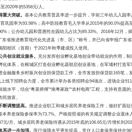
2020年的5358元/人。
得重大突破。
基本公共教育普及率进一步提升，学前三年幼儿入园率从201
巩固率为93.98%；高中阶段教育毛入学率从2015年的90.0%提高
0%；公办幼儿园和普惠性在园幼儿占比为89.33%。2016年12月
“广东省推进教育现代化先进县（市、区）”称号，并已向省申报广东
阳校区（首期）于2021年秋季建成投入使用。
公共创业就业服务。
充分发挥创业孵化基地创业带动就业的作用，制
孵化体系，在榕城区打造创业孵化器朝启创业基地，在军埔村打造军
金融服务乡村振兴创业担保贷款工作，全市发放担保贷款165笔，发
下招聘会力度，全市累计举办各类招聘会94场次，进场企业9116家次
能水平，结合“粤菜师傅”“南粤家政”“农村电商”工程，支持有意愿
农民致富。
不断调整提高。
推进企业职工和城乡居民养老保险工作，做好扩面征缴
市基本养老保险参保率为73.7%。严格按照省的有关规定调整企业退
.47元/月。城乡居民养老保险待遇从2015年底的106.65元/月增长到202
体系进一步加强。
医疗保障水平逐年提高，常住人口参保率保持在96%