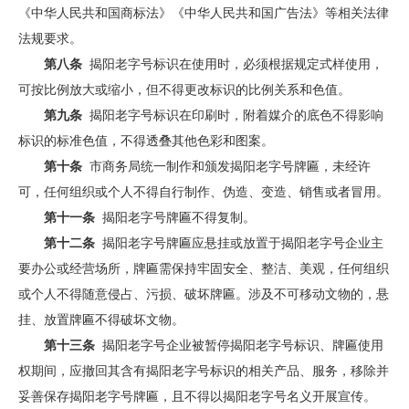
《中华人民共和国商标法》《中华人民共和国广告法》等相关法律
法规要求。
第八条
揭阳老字号标识在使用时，必须根据规定式样使用，
可按比例放大或缩小，但不得更改标识的比例关系和色值。
第九条
揭阳老字号标识在印刷时，附着媒介的底色不得影响
标识的标准色值，不得透叠其他色彩和图案。
第十条
市商务局统一制作和颁发揭阳老字号牌匾，未经许
可，任何组织或个人不得自行制作、伪造、变造、销售或者冒用。
第十一条
揭阳老字号牌匾不得复制。
第十二条
揭阳老字号牌匾应悬挂或放置于揭阳老字号企业主
要办公或经营场所，牌匾需保持牢固安全、整洁、美观，任何组织
或个人不得随意侵占、污损、破坏牌匾。涉及不可移动文物的，悬
挂、放置牌匾不得破坏文物。
第十三条
揭阳老字号企业被暂停揭阳老字号标识、牌匾使用
权期间，应撤回其含有揭阳老字号标识的相关产品、服务，移除并
妥善保存揭阳老字号牌匾，且不得以揭阳老字号名义开展宣传。