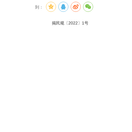
到：
揭民规〔2022〕1号