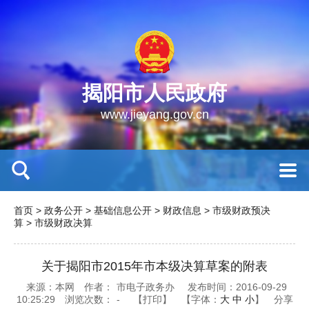
揭阳市人民政府
www.jieyang.gov.cn
首页
>
政务公开
>
基础信息公开
>
财政信息
>
市级财政预决
算
>
市级财政决算
关于揭阳市2015年市本级决算草案的附表
来源：本网
作者：
市电子政务办
发布时间：2016-09-29
10:25:29
浏览次数：
-
【打印】
【字体：
大
中
小
】
分享