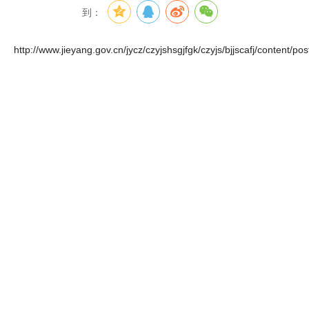
到：
http://www.jieyang.gov.cn/jycz/czyjshsgjfgk/czyjs/bjjscafj/content/p