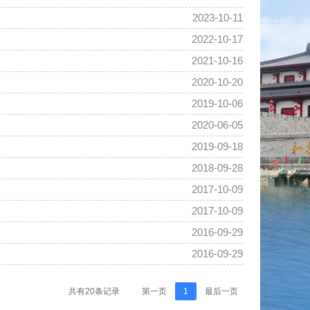
2023-10-11
2022-10-17
2021-10-16
2020-10-20
2019-10-06
2020-06-05
2019-09-18
2018-09-28
2017-10-09
2017-10-09
2016-09-29
2016-09-29
共有20条记录
第一页
1
最后一页