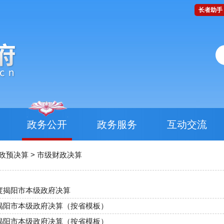
长者助手
政务公开
政务服务
互动交流
政预决算
>
市级财政决算
年度揭阳市本级政府决算
年揭阳市本级政府决算（按省模板）
年揭阳市本级政府决算（按省模板）