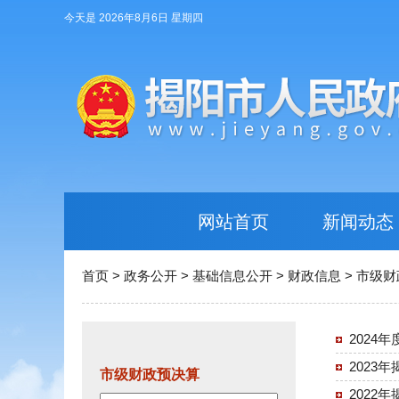
今天是 2026年8月6日 星期四
网站首页
新闻动态
首页
>
政务公开
>
基础信息公开
>
财政信息
>
市级财
2024
2023
市级财政预决算
2022