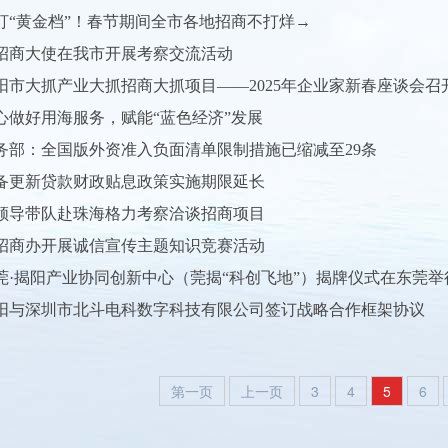
盯“黄金档”！春节期间全市各地招商不打烊→
招商大使在我市开展考察交流活动
阳市大抓产业大抓招商大抓项目——2025年企业家新春座谈会召
心做好用海服务，赋能“蓝色经济”发展
务部：全国版外资准入负面清单限制措施已缩减至29条
备更新贷款财政贴息政策实施期限延长
领导带队赴珠海格力考察洽谈招商项目
招商办开展诚信宣传主题知识竞赛活动
莞·揭阳产业协同创新中心（莞揭“科创飞地”）揭牌仪式在东莞举
阳与深圳市北斗电科数字科技有限公司签订战略合作框架协议
第一页
上一页
3
4
5
6