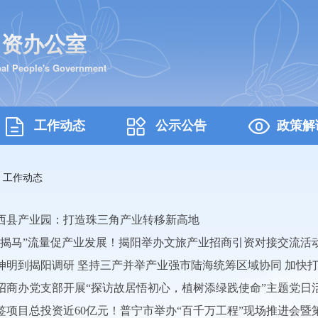
引资办公室
pal People's Government
工作动态
公示公告
政策解
>
工作动态
西县产业园：打造珠三角产业转移新高地
“揭马”流量促产业发展！揭阳举办文旅产业招商引资对接交流活
坤明到揭阳调研 坚持三产并举产业强市陆海统筹区域协同 加快打
招商办党支部开展“探访故居悟初心，植树添绿践使命”主题党日
签项目总投资近60亿元！普宁市举办“百千万工程”现场推进会暨第