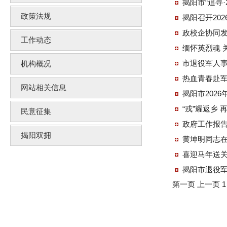
揭阳市“追寻·
政策法规
揭阳召开20
政校企协同发
工作动态
缅怀英烈魂
市退役军人
机构概况
热血青春赴军
网站相关信息
揭阳市202
“戎”耀返乡
民意征集
政府工作报
揭阳双拥
黄坤明同志在
喜迎马年送关
第一页
上一页