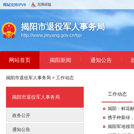
无障碍版
揭阳市退役军人事务局
http://www.jieyang.gov.cn/tyjr
|
|
|
网站首页
揭阳新闻
通知公告
揭阳市退役军人事务局
>
工作动态
工作动态
揭阳市退役军人事务局
揭阳：鲜花献
政务公开
携手种新绿
揭阳军地领
通知公告