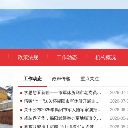
|
|
|
|
政策法规
工作动态
机构概况
工作动态
政声传递
重点关注
学思想看新貌——市军休所到市老党员驿站开展主题党日活动
2026-07-
情暖“七一”送关怀揭阳市军休所开展走访慰问活动
2026-07-
关于公布2025年揭阳市军人随军家属招聘考试总成绩及组织体检有关事项的公告
2026-06-
戎装遇芳华，揭阳武警举办军地联谊交友活动
2026-05-
粤东联盟携手赋能 助力退役军人逐梦新征程
2026-05-