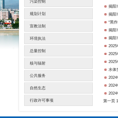
污染控制
揭阳
规划计划
揭阳
“黑
宣教法制
揭阳
揭阳
环境执法
20
总量控制
20
20
核与辐射
水体
公共服务
20
20
自然生态
20
行政许可事项
第一页