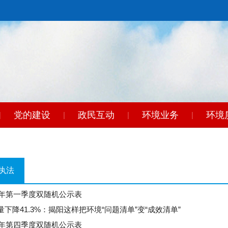
党的建设
政民互动
环境业务
环境
|
|
|
|
东
|
执法
26年第一季度双随机公示表
量下降41.3%：揭阳这样把环境“问题清单”变“成效清单”
25年第四季度双随机公示表