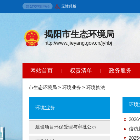
无障碍版
揭阳市生态环境局
http://www.jieyang.gov.cn/jyhbj
网站首页
权责清单
政务服务
|
|
环境保护标准
政策法规
开放广
|
|
市生态环境局
>
环境业务
>
环境执法
环境
环境业务
20
建设项目环保受理与审批公示
信访
20