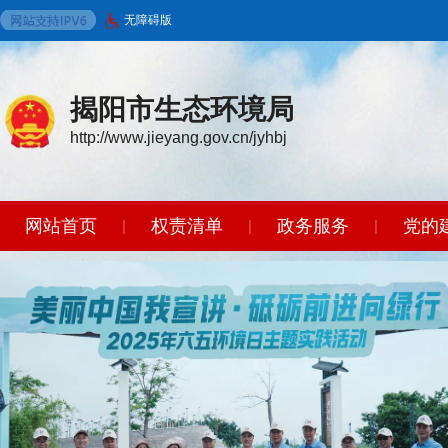
无障碍版
揭阳市生态环境局
http://www.jieyang.gov.cn/jyhbj
网站首页
权责清单
政务服务
党的
|
|
|
环境保护标准
政策法规
开放广东
|
|
|