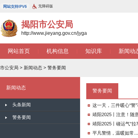
无障碍版
揭阳市公安局
http://www.jieyang.gov.cn/jyga
网站首页
机构信息
知识库
新闻动
|
|
|
市公安局
>
新闻动态
>
警务要闻
新闻动态
警务要闻
头条新闻
这一天，三件暖心“警”
靖阳2025丨注意！随
警务要闻
靖阳2025丨碰运气“
平凡警情，温暖如常