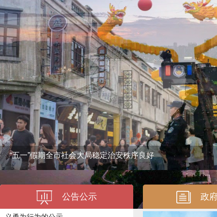
05-23
拟申请注销登记公告
07-15
《揭阳市电动自行车道路交
“五一”假期全市社会大局稳定治安秩序良好
通安全管理办法（征求意见一..
07-14
关于确认陈泽丰、陈海彬见
公告公示
政
义勇为行为的公示