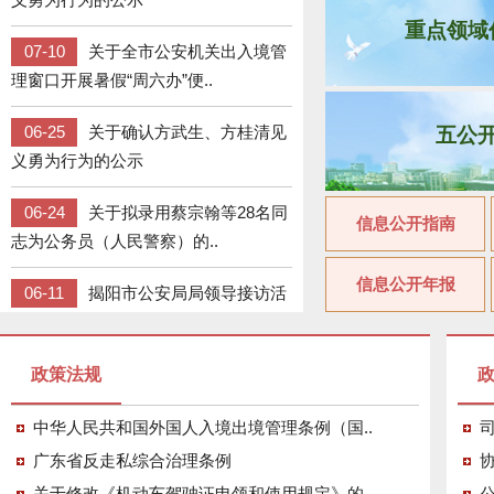
07-10
关于全市公安机关出入境管
重点领域
理窗口开展暑假“周六办”便..
06-25
关于确认方武生、方桂清见
义勇为行为的公示
五公
06-24
关于拟录用蔡宗翰等28名同
志为公务员（人民警察）的..
信息公开指南
06-11
揭阳市公安局局领导接访活
信息公开年报
动公告
05-24
拟申请注销登记公告
政策法规
05-23
拟申请注销登记公告
中华人民共和国外国人入境出境管理条例（国..
广东省反走私综合治理条例
协
关于修改《机动车驾驶证申领和使用规定》的..