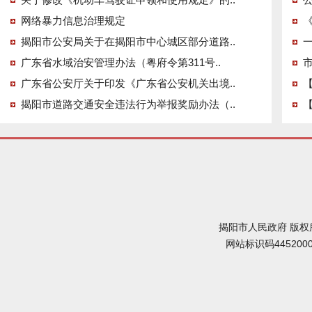
07-15
《揭阳市电动自行车道路交
网络暴力信息治理规定
通安全管理办法（征求意见一..
揭阳市公安局关于在揭阳市中心城区部分道路..
07-14
关于确认陈泽丰、陈海彬见
广东省水域治安管理办法（粤府令第311号..
义勇为行为的公示
广东省公安厅关于印发《广东省公安机关出境..
揭阳市道路交通安全违法行为举报奖励办法（..
07-10
关于全市公安机关出入境管
理窗口开展暑假“周六办”便..
06-25
关于确认方武生、方桂清见
义勇为行为的公示
揭阳市人民政府 版权
网站标识码445200